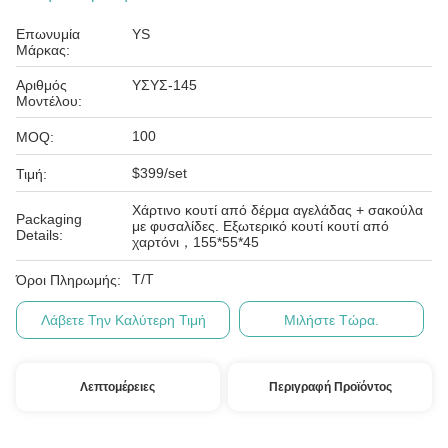
Επωνυμία
YS
Μάρκας:
Αριθμός
ΥΣΥΣ-145
Μοντέλου:
100
MOQ:
$399/set
Τιμή:
Χάρτινο κουτί από δέρμα αγελάδας + σακούλα
Packaging
με φυσαλίδες. Εξωτερικό κουτί κουτί από
Details:
χαρτόνι，155*55*45
T/T
Όροι Πληρωμής:
Λάβετε Την Καλύτερη Τιμή
Μιλήστε Τώρα.
Λεπτομέρειες
Περιγραφή Προϊόντος