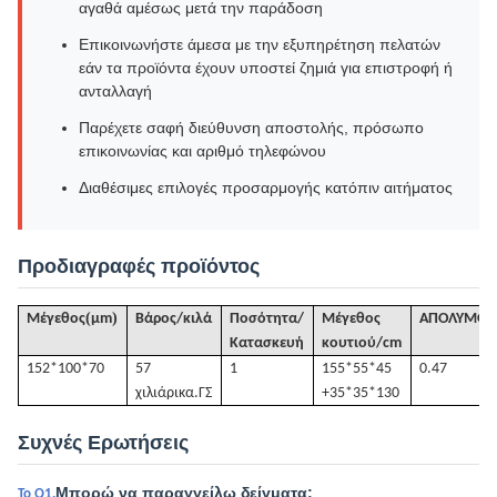
αγαθά αμέσως μετά την παράδοση
Επικοινωνήστε άμεσα με την εξυπηρέτηση πελατών
εάν τα προϊόντα έχουν υποστεί ζημιά για επιστροφή ή
ανταλλαγή
Παρέχετε σαφή διεύθυνση αποστολής, πρόσωπο
επικοινωνίας και αριθμό τηλεφώνου
Διαθέσιμες επιλογές προσαρμογής κατόπιν αιτήματος
Προδιαγραφές προϊόντος
(
)
Μέγεθος
μm
Βάρος/κιλά
Ποσότητα/
Μέγεθος
ΑΠΟΛΥΜΟΣ
Κατασκευή
κουτιού/cm
152*100*70
57
1
155*55*45
0.47
χιλιάρικα.
ΓΣ
+35*35*130
Συχνές Ερωτήσεις
Μπορώ να παραγγείλω δείγματα;
Το Q1.