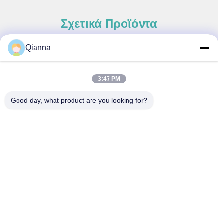
Σχετικά Προϊόντα
Qianna
Γρήγορη επαφή
3:47 PM
Διεύθυνση
Good day, what product are you looking for?
Οδός Tongren αριθ. 793, πόλη Tongxiang, επαρχία Zhejiang
τηλ
0086-18367649720
E-mail
Qianna.TXYS@hotmail.com