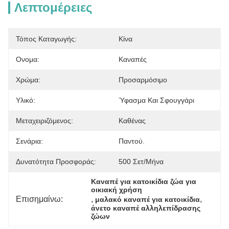
Λεπτομέρειες
Τόπος Καταγωγής:
Κίνα
Ονομα:
Καναπές
Χρώμα:
Προσαρμόσιμο
Υλικό:
Ύφασμα Και Σφουγγάρι
Μεταχειριζόμενος:
Καθένας
Σενάρια:
Παντού.
Δυνατότητα Προσφοράς:
500 Σετ/μήνα
Καναπέ για κατοικίδια ζώα για 
οικιακή χρήση
Επισημαίνω:
, 
, 
μαλακό καναπέ για κατοικίδια
άνετο καναπέ αλληλεπίδρασης 
ζώων