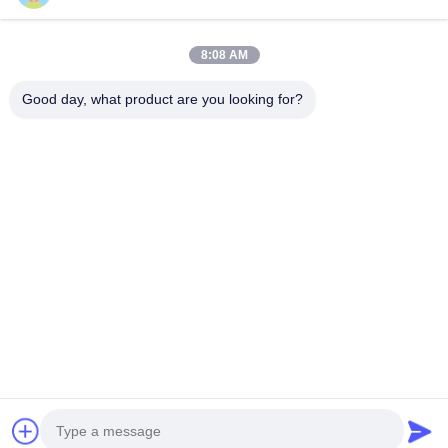
Snel contact
8:08 AM
Adres
Good day, what product are you looking for?
No. 793 Tongren Road, Tongxiang City, provincie Zhejiang
Tel
0086-18367649720
E-mail
Qianna.TXYS@hotmail.com
Privacybeleid
|
Sitemap
| China Goed Kwaliteit Tafelmeubilair
voor hotels Leverancier. Copyright © 2026 Tongxiang
Yuesheng Import and Export Trading Co., Ltd. Allemaal. Alle
rechten voorbehouden.