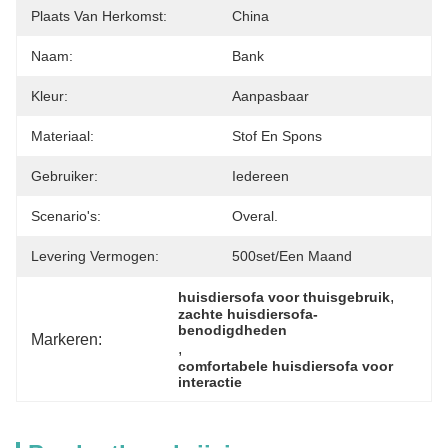
Plaats Van Herkomst:
China
Naam:
Bank
Kleur:
Aanpasbaar
Materiaal:
Stof En Spons
Gebruiker:
Iedereen
Scenario's:
Overal.
Levering Vermogen:
500set/een Maand
, 
huisdiersofa voor thuisgebruik
zachte huisdiersofa-
benodigdheden
Markeren:
, 
comfortabele huisdiersofa voor 
interactie