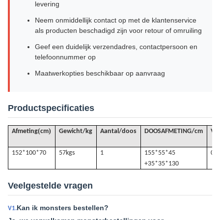
levering
Neem onmiddellijk contact op met de klantenservice
als producten beschadigd zijn voor retour of omruiling
Geef een duidelijk verzendadres, contactpersoon en
telefoonnummer op
Maatwerkopties beschikbaar op aanvraag
Productspecificaties
(
)
Afmeting
cm
Gewicht/kg
Aantal/doos
DOOSAFMETING/cm
VO
152*100*70
57k
gs
1
155*55*45
0.4
+35*35*130
Veelgestelde vragen
Kan ik monsters bestellen?
V1.