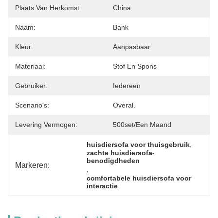
Plaats Van Herkomst:
China
Naam:
Bank
Kleur:
Aanpasbaar
Materiaal:
Stof En Spons
Gebruiker:
Iedereen
Scenario's:
Overal.
Levering Vermogen:
500set/een Maand
, 
huisdiersofa voor thuisgebruik
zachte huisdiersofa-
benodigdheden
Markeren:
, 
comfortabele huisdiersofa voor 
interactie