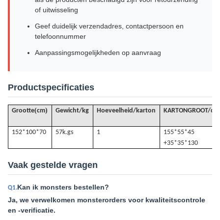
of uitwisseling
Geef duidelijk verzendadres, contactpersoon en
telefoonnummer
Aanpassingsmogelijkheden op aanvraag
Productspecificaties
(
)
Grootte
cm
Gewicht/kg
Hoeveelheid/karton
KARTONGROOT/cm
152*100*70
57k.
gs
1
155*55*45
+35*35*130
Vaak gestelde vragen
Kan ik monsters bestellen?
Q1.
Ja, we verwelkomen monsterorders voor kwaliteitscontrole
en -verificatie.