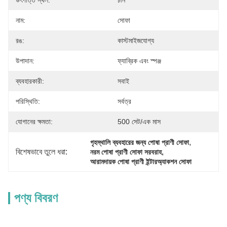
উৎপত্তি স্থল:
চীন
নাম:
সোফা
রঙ:
কাস্টমাইজযোগ্য
উপাদান:
ফ্যাব্রিক এবং স্পঞ্জ
ব্যবহারকারী:
সবাই
পরিস্থিতি:
সর্বত্র
যোগানের ক্ষমতা:
500 সেট/এক মাস
, 
গৃহস্থালি ব্যবহারের জন্য পোষা প্রাণী সোফা
বিশেষভাবে তুলে ধরা:
, 
নরম পোষা প্রাণী সোফা সরবরাহ
আরামদায়ক পোষা প্রাণী ইন্টারঅ্যাকশন সোফা
পণ্য বিবরণ