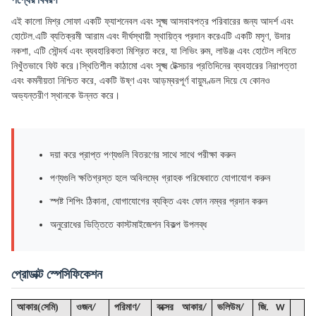
এই কালো মিশ্র সোফা একটি ফ্যাশনেবল এবং সূক্ষ্ম আসবাবপত্র পরিবারের জন্য আদর্শ এবং
হোটেল.এটি ব্যতিক্রমী আরাম এবং দীর্ঘস্থায়ী স্থায়িত্ব প্রদান করেএটি একটি মসৃণ, উদার
নকশা, এটি সৌন্দর্য এবং ব্যবহারিকতা মিশ্রিত করে, যা লিভিং রুম, লাউঞ্জ এবং হোটেল লবিতে
নিখুঁতভাবে ফিট করে।স্থিতিশীল কাঠামো এবং সূক্ষ্ম টেক্সচার প্রতিদিনের ব্যবহারের নিরাপত্তা
এবং কমনীয়তা নিশ্চিত করে, একটি উষ্ণ এবং আড়ম্বরপূর্ণ বায়ুমণ্ডল দিয়ে যে কোনও
অভ্যন্তরীণ স্থানকে উন্নত করে।
দয়া করে প্রাপ্ত পণ্যগুলি বিতরণের সাথে সাথে পরীক্ষা করুন
পণ্যগুলি ক্ষতিগ্রস্ত হলে অবিলম্বে গ্রাহক পরিষেবাতে যোগাযোগ করুন
স্পষ্ট শিপিং ঠিকানা, যোগাযোগের ব্যক্তি এবং ফোন নম্বর প্রদান করুন
অনুরোধের ভিত্তিতে কাস্টমাইজেশন বিকল্প উপলব্ধ
প্রোডাক্ট স্পেসিফিকেশন
(
)
আকার
সেমি
ওজন/
পরিমাণ/
বক্সের আকার/
ভলিউম
/
জি
. W