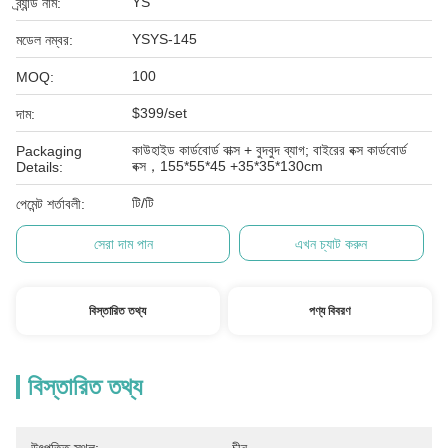
YS
ব্র্যান্ড নাম:
YSYS-145
মডেল নম্বর:
100
MOQ:
$399/set
দাম:
কাউহাইড কার্ডবোর্ড বাক্স + বুদবুদ ব্যাগ; বাইরের বক্স কার্ডবোর্ড
Packaging
বক্স，155*55*45 +35*35*130cm
Details:
টি/টি
পেমেন্ট শর্তাবলী:
সেরা দাম পান
এখন চ্যাট করুন
বিস্তারিত তথ্য
পণ্য বিবরণ
বিস্তারিত তথ্য