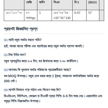
কেজি
কার্টন
সিএম
মি 3
((KGS)
১৫২*১০০*৭০
৫৭
1
১৫৫*৫৫*৪৫
0.47
57
হাজার
gs
+35*35*130
প্রায়শই জিজ্ঞাসিত প্রশ্ন
আমি নমুনা অর্ডার করতে পারি?
Q1.
হ্যাঁ, আমরা মানের পরীক্ষা এবং যাচাইয়ের জন্য নমুনা অর্ডার স্বাগত জানাই।
লিড টাইম কত?
Q2.
নমুনা প্রস্তুতির জন্য ৩-৫ দিন, ভর উত্পাদনের জন্য ৭-৩০ কার্যদিবস।
আপনার কি ন্যূনতম অর্ডার পরিমাণের প্রয়োজনীয়তা আছে?
Q3.
কম MOQ উপলব্ধ। নমুনা চেক করার জন্য 1 টুকরা, সাধারণত কাস্টমাইজড অর্ডার জন্য
300 সেট।
আপনি কিভাবে পণ্য পাঠান এবং বিতরণ সময় কি?
Q4.
ডিএইচএল, ইউপিএস, ফেডেক্স বা টিএনটি দ্বারা শিপিং 3-5 দিন সময় নেয়। এয়ারলাইন এবং
সমুদ্র শিপিং বিকল্পগুলিও উপলব্ধ।