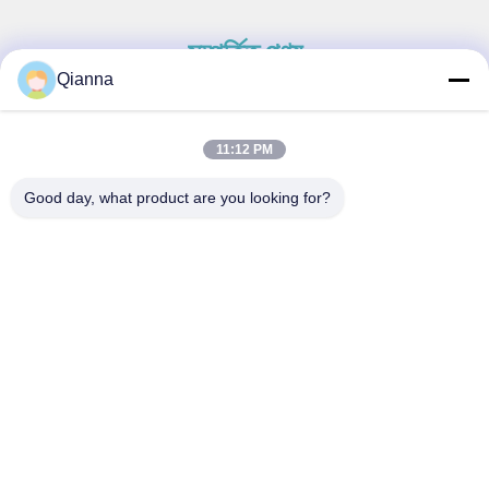
সম্পর্কিত পণ্য
Qianna
11:12 PM
দ্রুত যোগাযোগ
Good day, what product are you looking for?
ঠিকানা
নং ৭৯৩ টংরেন রোড, টংজিয়াং শহর, ঝেজিয়াং প্রদেশ
টেল
0086-18367649720
ই-মেইল
Qianna.TXYS@hotmail.com