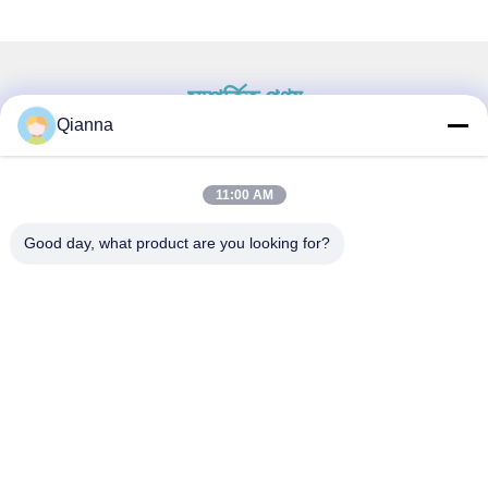
সম্পর্কিত পণ্য
Qianna
11:00 AM
দ্রুত যোগাযোগ
Good day, what product are you looking for?
ঠিকানা
নং ৭৯৩ টংরেন রোড, টংজিয়াং শহর, ঝেজিয়াং প্রদেশ
টেল
0086-18367649720
ই-মেইল
Qianna.TXYS@hotmail.com