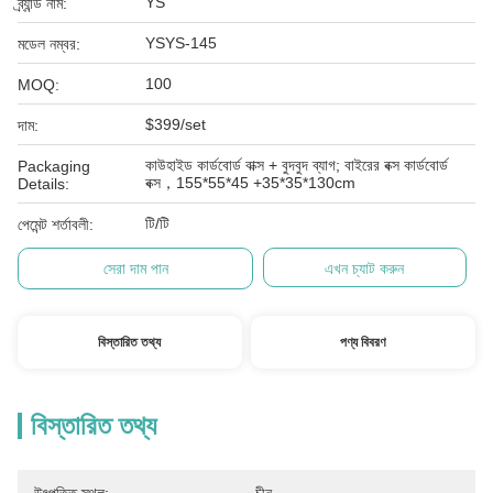
YS
ব্র্যান্ড নাম:
YSYS-145
মডেল নম্বর:
100
MOQ:
$399/set
দাম:
কাউহাইড কার্ডবোর্ড বাক্স + বুদবুদ ব্যাগ; বাইরের বক্স কার্ডবোর্ড
Packaging
বক্স，155*55*45 +35*35*130cm
Details:
টি/টি
পেমেন্ট শর্তাবলী:
সেরা দাম পান
এখন চ্যাট করুন
বিস্তারিত তথ্য
পণ্য বিবরণ
বিস্তারিত তথ্য