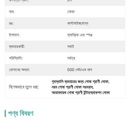
উৎপত্তি স্থল:
চীন
নাম:
সোফা
রঙ:
কাস্টমাইজযোগ্য
উপাদান:
ফ্যাব্রিক এবং স্পঞ্জ
ব্যবহারকারী:
সবাই
পরিস্থিতি:
সর্বত্র
যোগানের ক্ষমতা:
500 সেট/এক মাস
, 
গৃহস্থালি ব্যবহারের জন্য পোষা প্রাণী সোফা
বিশেষভাবে তুলে ধরা:
, 
নরম পোষা প্রাণী সোফা সরবরাহ
আরামদায়ক পোষা প্রাণী ইন্টারঅ্যাকশন সোফা
পণ্য বিবরণ