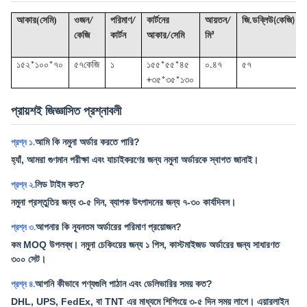
(
)
আকার
সেমি
ওজন/
পরিমাণ/
কার্টনের
আয়তন
/
জি
.ডব্লিউ(কেজি)
কেজি
কার্টন
আকার/সেমি
মি³
১৫২*১০০*৭০
৫৭কে
জি
১
১৫৫*৫৫*৪৫
০.৪৭
৫৭
+৩৫*৩৫*১৩০
প্রায়শই জিজ্ঞাসিত প্রশ্নাবলী
আমি কি নমুনা অর্ডার করতে পারি?
প্রশ্ন ১.
হ্যাঁ, আমরা গুণমান পরীক্ষা এবং যাচাইকরণের জন্য নমুনা অর্ডারকে স্বাগত জানাই।
লিড টাইম কত?
প্রশ্ন ২.
নমুনা প্রস্তুতির জন্য ৩-৫ দিন, ব্যাপক উৎপাদনের জন্য ৭-৩০ কার্যদিবস।
আপনার কি ন্যূনতম অর্ডারের পরিমাণ প্রয়োজন?
প্রশ্ন ৩.
কম MOQ উপলব্ধ। নমুনা চেকিংয়ের জন্য ১ পিস, কাস্টমাইজড অর্ডারের জন্য সাধারণত
৩০০ সেট।
আপনি কীভাবে পণ্যগুলি পাঠান এবং ডেলিভারির সময় কত?
প্রশ্ন ৪.
DHL, UPS, FedEx, বা TNT এর মাধ্যমে শিপিংয়ে ৩-৫ দিন সময় লাগে। এয়ারলাইন