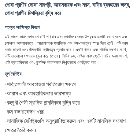
পোষা প্রাণীর সোফা সামগ্রী, আরামদায়ক এবং নরম, বাড়ির ব্যবহারের জন্য,
পোষা প্রাণীর মিথস্ক্রিয়া বৃদ্ধি করে
পণ্যের সংক্ষিপ্ত বিবরণ
এই কালো কম্বিনেশন সোফাটি পরিবার এবং হোটেলের জন্য উপযুক্ত একটি ফ্যাশনেবল এবং
চমৎকার আসবাবপত্র। আরামদায়ক ফ্যাব্রিক এবং উচ্চ-ঘনত্বের স্পঞ্জ দিয়ে তৈরি, এটি নরম
বসার জায়গা এবং দীর্ঘস্থায়ী স্থায়িত্ব প্রদান করে। একটি উদার এবং মার্জিত নকশার সাথে,
এটি যেকোনো স্থানকে সুন্দর করে তোলে। লিভিং রুম, লাউঞ্জ এবং হোটেল লবির জন্য আদর্শ,
এটি ব্যবহারিকতা এবং নান্দনিক আবেদনকে নিখুঁতভাবে একত্রিত করে।
মূল বৈশিষ্ট্য
·
শক্তিশালী আবহাওয়া প্রতিরোধ ক্ষমতা
·
আরাম এবং ব্যবহারিকতার ভারসাম্য
·
বহুমুখী শৈলী স্থানিক নান্দনিকতা বৃদ্ধি করে
·
কম রক্ষণাবেক্ষণ খরচ
·
সামাজিক বৈশিষ্ট্যগুলি অনুপ্রাণিত করুন এবং একটি মানসিক সংযোগ
ক্ষেত্র তৈরি করুন