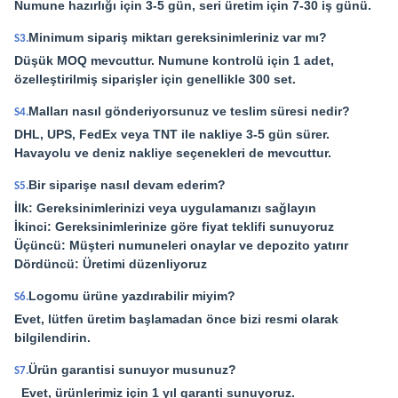
Numune hazırlığı için 3-5 gün, seri üretim için 7-30 iş günü.
Minimum sipariş miktarı gereksinimleriniz var mı?
S3.
Düşük MOQ mevcuttur. Numune kontrolü için 1 adet,
özelleştirilmiş siparişler için genellikle 300 set.
Malları nasıl gönderiyorsunuz ve teslim süresi nedir?
S4.
DHL, UPS, FedEx veya TNT ile nakliye 3-5 gün sürer.
Havayolu ve deniz nakliye seçenekleri de mevcuttur.
Bir siparişe nasıl devam ederim?
S5.
İlk: Gereksinimlerinizi veya uygulamanızı sağlayın
İkinci: Gereksinimlerinize göre fiyat teklifi sunuyoruz
Üçüncü: Müşteri numuneleri onaylar ve depozito yatırır
Dördüncü: Üretimi düzenliyoruz
Logomu ürüne yazdırabilir miyim?
S6.
Evet, lütfen üretim başlamadan önce bizi resmi olarak
bilgilendirin.
Ürün garantisi sunuyor musunuz?
S7.
Evet, ürünlerimiz için 1 yıl garanti sunuyoruz.