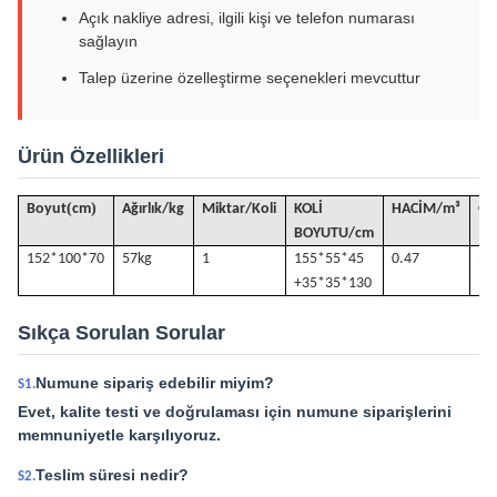
Açık nakliye adresi, ilgili kişi ve telefon numarası
sağlayın
Talep üzerine özelleştirme seçenekleri mevcuttur
Ürün Özellikleri
(
)
Boyut
cm
Ağırlık/kg
Miktar/Koli
KOLİ
HACİM
/
m³
G
.
BOYUTU/cm
152*100*70
57k
g
1
155*55*45
0.47
57
+35*35*130
Sıkça Sorulan Sorular
Numune sipariş edebilir miyim?
S1.
Evet, kalite testi ve doğrulaması için numune siparişlerini
memnuniyetle karşılıyoruz.
Teslim süresi nedir?
S2.