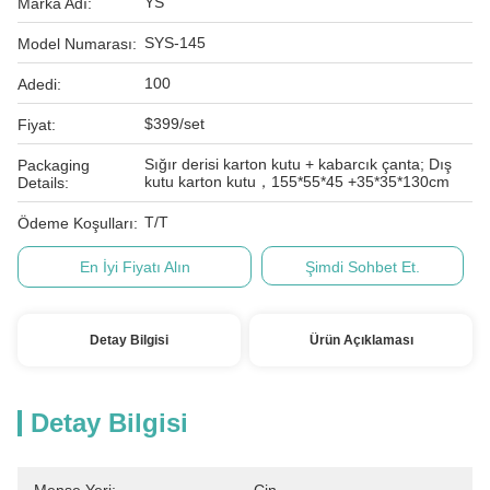
YS
Marka Adı:
SYS-145
Model Numarası:
100
Adedi:
$399/set
Fiyat:
Sığır derisi karton kutu + kabarcık çanta; Dış
Packaging
kutu karton kutu，155*55*45 +35*35*130cm
Details:
T/T
Ödeme Koşulları:
En İyi Fiyatı Alın
Şimdi Sohbet Et.
Detay Bilgisi
Ürün Açıklaması
Detay Bilgisi