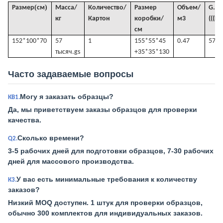
(
)
Размер
см
Масса/
Количество/
Размер
Объем
/
G
.
кг
Картон
коробки/
м3
(((KG
см
152*100*70
57
1
155*55*45
0.47
57
тысяч.
gs
+35*35*130
Часто задаваемые вопросы
Могу я заказать образцы?
КВ1.
Да, мы приветствуем заказы образцов для проверки
качества.
Сколько времени?
Q2.
3-5 рабочих дней для подготовки образцов, 7-30 рабочих
дней для массового производства.
У вас есть минимальные требования к количеству
К3.
заказов?
Низкий MOQ доступен. 1 штук для проверки образцов,
обычно 300 комплектов для индивидуальных заказов.