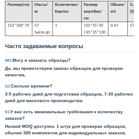
(
)
Размер
см
Масса/
Количество/
Размер
Объем
/
G
.
кг
Картон
коробки/
м3
(((KG
см
152*100*70
57
1
155*55*45
0.47
57
тысяч.
gs
+35*35*130
Часто задаваемые вопросы
Могу я заказать образцы?
КВ1.
Да, мы приветствуем заказы образцов для проверки
качества.
Сколько времени?
Q2.
3-5 рабочих дней для подготовки образцов, 7-30 рабочих
дней для массового производства.
У вас есть минимальные требования к количеству
К3.
заказов?
Низкий MOQ доступен. 1 штук для проверки образцов,
обычно 300 комплектов для индивидуальных заказов.