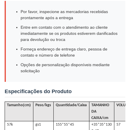
Por favor, inspecione as mercadorias recebidas
prontamente após a entrega
Entre em contato com o atendimento ao cliente
imediatamente se os produtos estiverem danificados
para devolução ou troca
Forneça endereço de entrega claro, pessoa de
contato e número de telefone
Opções de personalização disponíveis mediante
solicitação
Especificações do Produto
(
)
Tamanho
cm
Peso/kgs
Quantidade/Caixa
TAMANHO
VOLUM
DA
CAIXA/cm
57k
gs
1
155*55*45
+35*35*130
57