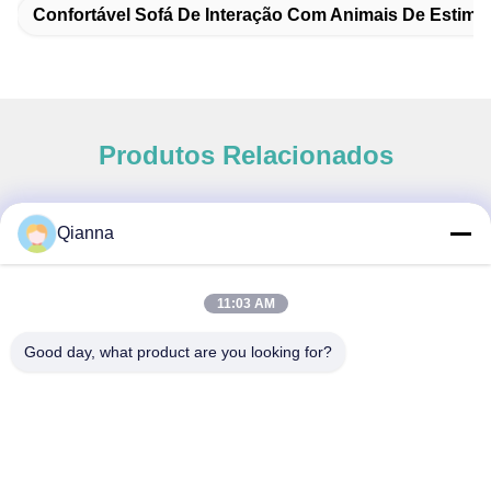
Confortável Sofá De Interação Com Animais De Estima
Produtos Relacionados
Qianna
Contato rápido
11:03 AM
Endereço
Good day, what product are you looking for?
Nº 793 Tongren Road, Cidade de Tongxiang, Província de
Zhejiang
telefone
0086-18367649720