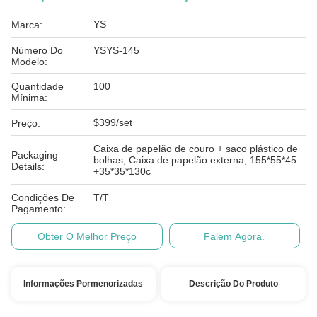
YS
Marca:
Número Do
YSYS-145
Modelo:
Quantidade
100
Mínima:
$399/set
Preço:
Caixa de papelão de couro + saco plástico de
Packaging
bolhas; Caixa de papelão externa, 155*55*45
Details:
+35*35*130c
Condições De
T/T
Pagamento:
Obter O Melhor Preço
Falem Agora.
Informações Pormenorizadas
Descrição Do Produto