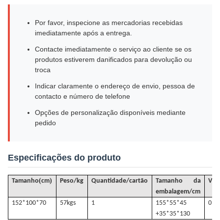
Por favor, inspecione as mercadorias recebidas
imediatamente após a entrega.
Contacte imediatamente o serviço ao cliente se os
produtos estiverem danificados para devolução ou
troca
Indicar claramente o endereço de envio, pessoa de
contacto e número de telefone
Opções de personalização disponíveis mediante
pedido
Especificações do produto
(
)
Tamanho
cm
Peso/kg
Quantidade/cartão
Tamanho da
VO
embalagem/cm
152*100*70
57k
gs
1
155*55*45
0.4
+35*35*130