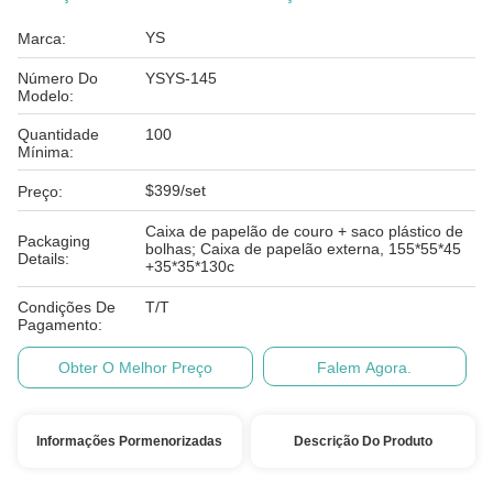
YS
Marca:
Número Do
YSYS-145
Modelo:
Quantidade
100
Mínima:
$399/set
Preço:
Caixa de papelão de couro + saco plástico de
Packaging
bolhas; Caixa de papelão externa, 155*55*45
Details:
+35*35*130c
Condições De
T/T
Pagamento:
Obter O Melhor Preço
Falem Agora.
Informações Pormenorizadas
Descrição Do Produto