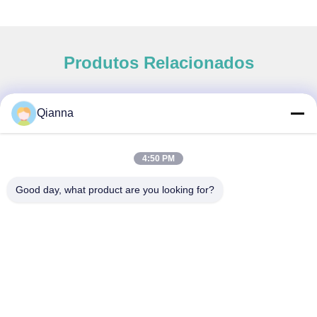
Produtos Relacionados
Qianna
Contato rápido
4:50 PM
Endereço
Good day, what product are you looking for?
Nº 793 Tongren Road, Cidade de Tongxiang, Província de
Zhejiang
telefone
0086-18367649720
E-mail
Qianna.TXYS@hotmail.com