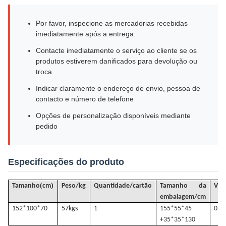
Por favor, inspecione as mercadorias recebidas
imediatamente após a entrega.
Contacte imediatamente o serviço ao cliente se os
produtos estiverem danificados para devolução ou
troca
Indicar claramente o endereço de envio, pessoa de
contacto e número de telefone
Opções de personalização disponíveis mediante
pedido
Especificações do produto
(
)
Tamanho
cm
Peso/kg
Quantidade/cartão
Tamanho da
VO
embalagem/cm
152*100*70
57k
gs
1
155*55*45
0.4
+35*35*130