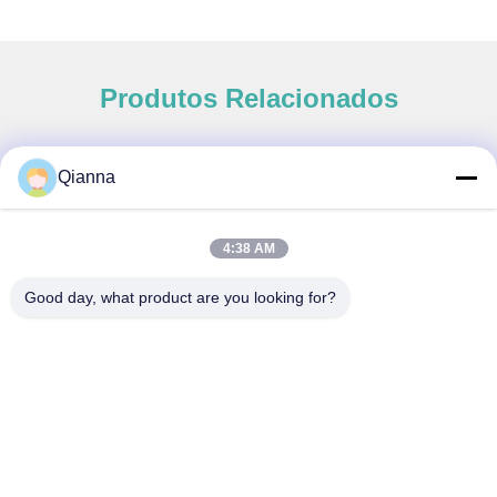
Produtos Relacionados
Qianna
Contato rápido
4:38 AM
Endereço
Good day, what product are you looking for?
Nº 793 Tongren Road, Cidade de Tongxiang, Província de
Zhejiang
telefone
0086-18367649720
E-mail
Qianna.TXYS@hotmail.com