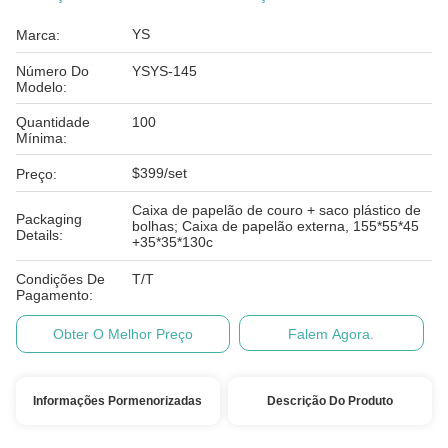
YS
Marca:
Número Do
YSYS-145
Modelo:
Quantidade
100
Mínima:
$399/set
Preço:
Caixa de papelão de couro + saco plástico de
Packaging
bolhas; Caixa de papelão externa, 155*55*45
Details:
+35*35*130c
Condições De
T/T
Pagamento:
Obter O Melhor Preço
Falem Agora.
Informações Pormenorizadas
Descrição Do Produto