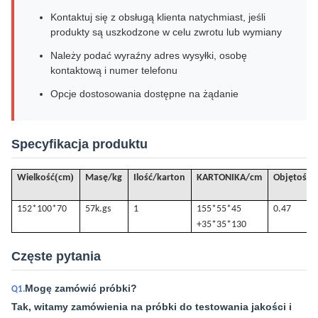
Kontaktuj się z obsługą klienta natychmiast, jeśli
produkty są uszkodzone w celu zwrotu lub wymiany
Należy podać wyraźny adres wysyłki, osobę
kontaktową i numer telefonu
Opcje dostosowania dostępne na żądanie
Specyfikacja produktu
(
)
Wielkość
cm
Masę/kg
Ilość/karton
KARTONIKA/cm
Objętość
/
152*100*70
57k.
gs
1
155*55*45
0.47
+35*35*130
Częste pytania
Mogę zamówić próbki?
Q1.
Tak, witamy zamówienia na próbki do testowania jakości i