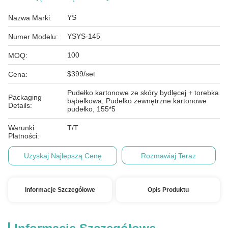
YS
Nazwa Marki:
YSYS-145
Numer Modelu:
100
MOQ:
$399/set
Cena:
Pudełko kartonowe ze skóry bydlęcej + torebka
Packaging
bąbelkowa; Pudełko zewnętrzne kartonowe
Details:
pudełko, 155*5
Warunki
T/T
Płatności:
Uzyskaj Najlepszą Cenę
Rozmawiaj Teraz
Informacje Szczegółowe
Opis Produktu