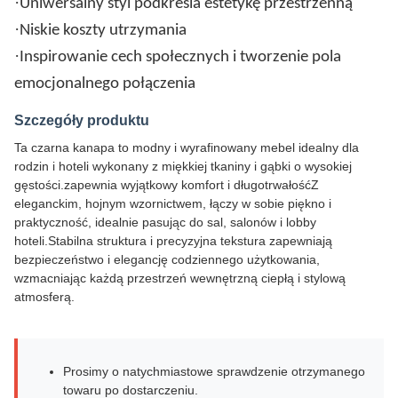
·
Uniwersalny styl podkreśla estetykę przestrzenną
·
Niskie koszty utrzymania
·
Inspirowanie cech społecznych i tworzenie pola
emocjonalnego połączenia
Szczegóły produktu
Ta czarna kanapa to modny i wyrafinowany mebel idealny dla
rodzin i hoteli wykonany z miękkiej tkaniny i gąbki o wysokiej
gęstości.zapewnia wyjątkowy komfort i długotrwałośćZ
eleganckim, hojnym wzornictwem, łączy w sobie piękno i
praktyczność, idealnie pasując do sal, salonów i lobby
hoteli.Stabilna struktura i precyzyjna tekstura zapewniają
bezpieczeństwo i elegancję codziennego użytkowania,
wzmacniając każdą przestrzeń wewnętrzną ciepłą i stylową
atmosferą.
Prosimy o natychmiastowe sprawdzenie otrzymanego
towaru po dostarczeniu.