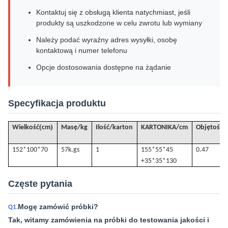
Kontaktuj się z obsługą klienta natychmiast, jeśli
produkty są uszkodzone w celu zwrotu lub wymiany
Należy podać wyraźny adres wysyłki, osobę
kontaktową i numer telefonu
Opcje dostosowania dostępne na żądanie
Specyfikacja produktu
(
)
Wielkość
cm
Masę/kg
Ilość/karton
KARTONIKA/cm
Objętość
/
152*100*70
57k.
gs
1
155*55*45
0.47
+35*35*130
Częste pytania
Mogę zamówić próbki?
Q1.
Tak, witamy zamówienia na próbki do testowania jakości i