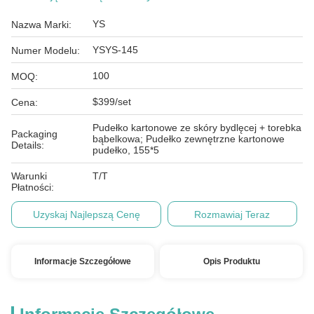
YS
Nazwa Marki:
YSYS-145
Numer Modelu:
100
MOQ:
$399/set
Cena:
Pudełko kartonowe ze skóry bydlęcej + torebka
Packaging
bąbelkowa; Pudełko zewnętrzne kartonowe
Details:
pudełko, 155*5
Warunki
T/T
Płatności:
Uzyskaj Najlepszą Cenę
Rozmawiaj Teraz
Informacje Szczegółowe
Opis Produktu