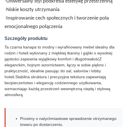
·
Uniwersalny styl podkreśla estetykę przestrzenną
·
Niskie koszty utrzymania
·
Inspirowanie cech społecznych i tworzenie pola
emocjonalnego połączenia
Szczegóły produktu
Ta czarna kanapa to modny i wyrafinowany mebel idealny dla
rodzin i hoteli wykonany z miękkiej tkaniny i gąbki o wysokiej
gęstości.zapewnia wyjątkowy komfort i długotrwałośćZ
eleganckim, hojnym wzornictwem, łączy w sobie piękno i
praktyczność, idealnie pasując do sal, salonów i lobby
hoteli.Stabilna struktura i precyzyjna tekstura zapewniają
bezpieczeństwo i elegancję codziennego użytkowania,
wzmacniając każdą przestrzeń wewnętrzną ciepłą i stylową
atmosferą.
Prosimy o natychmiastowe sprawdzenie otrzymanego
towaru po dostarczeniu.