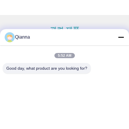
관련 제품
Qianna
5:52 AM
빠른 연락
Good day, what product are you looking for?
주소
저장성 통샹시 통런로 793호
전화
0086-18367649720
이메일
Qianna.TXYS@hotmail.com