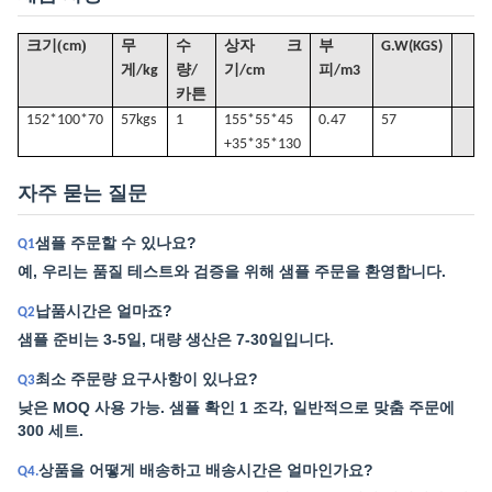
(
)
크기
cm
무
수
상자 크
부
G
.W(KGS)
게/kg
량/
기/cm
피
/
m3
카튼
152*100*70
57k
gs
1
155*55*45
0.47
57
+35*35*130
자주 묻는 질문
샘플 주문할 수 있나요?
Q1
예, 우리는 품질 테스트와 검증을 위해 샘플 주문을 환영합니다.
납품시간은 얼마죠?
Q2
샘플 준비는 3-5일, 대량 생산은 7-30일입니다.
최소 주문량 요구사항이 있나요?
Q3
낮은 MOQ 사용 가능. 샘플 확인 1 조각, 일반적으로 맞춤 주문에
300 세트.
상품을 어떻게 배송하고 배송시간은 얼마인가요?
Q4.