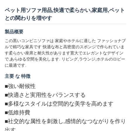
ペット用ソファ用品,快適で柔らかい,家庭用,ペット
との関わりを増やす
製品概要
この黒いコンビニソファは 家庭やホテルに適した ファッショナブ
ルで精巧な家具です 快適な布と高密度のスポンジで作られていま
す柔らかい座席と耐久性があります寛大でエレガントなデザイン
で,あらゆる空間を美化します. リビング,ラウンジ,ホテルのロビー
に最適です.
主要 な 特徴
■
強い耐候性
■
快適さと実用性をバランスする
■
多様なスタイルは空間的な美学を高めます
■
低維持費
■
社交的な属性を刺激し,感情的なつながりを作り
出す