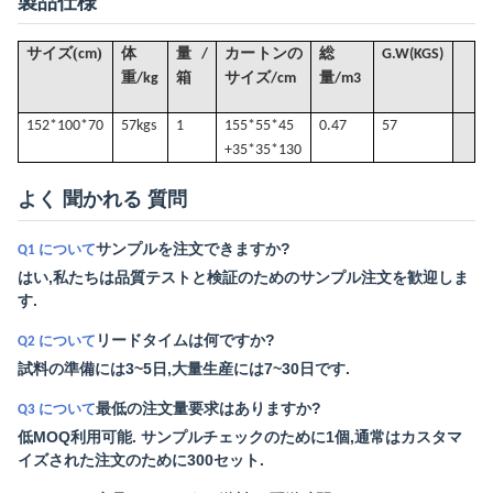
製品仕様
(
)
サイズ
cm
体
量/
カートンの
総
G
.W(KGS)
重/kg
箱
サイズ/cm
量
/
m3
152*100*70
57k
gs
1
155*55*45
0.47
57
+35*35*130
よく 聞かれる 質問
サンプルを注文できますか?
Q1 について
はい,私たちは品質テストと検証のためのサンプル注文を歓迎しま
す.
リードタイムは何ですか?
Q2 について
試料の準備には3~5日,大量生産には7~30日です.
最低の注文量要求はありますか?
Q3 について
低MOQ利用可能. サンプルチェックのために1個,通常はカスタマ
イズされた注文のために300セット.