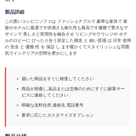
製品詳細
この黒いコンビニソファは ファッショナブルで 豪華な家具で 家
族やホテルに最適です快適さも耐久性も最高です優雅で寛大なデ
ザインで 美しさと実用性を融合させ リビングやラウンジや ホテ
ルのロビーに ぴったり合う安定した構造 と 細い質感 は 日常 使用
の 安全 と 優雅 性 を 保証 し ます暖かくてスタイリッシュな雰囲
気でインテリアの空間を豊かにします
届いた商品をすぐに検査してください
商品が損傷し,返品または交換のためにすぐに顧客サー
ビスに連絡してください.
明確な送料住所,連絡先,電話番号
要求に応じたカスタマイズオプション