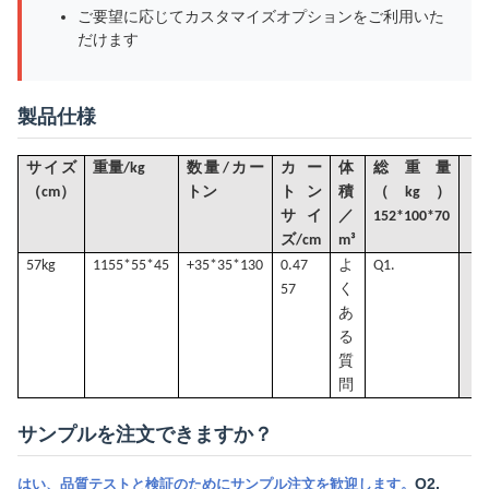
ご要望に応じてカスタマイズオプションをご利用いた
だけます
製品仕様
サイズ
重量/kg
数量/カー
カー
体
総重量
（
）
cm
トン
トン
積
（kg）
サイ
／
152*100*70
ズ/cm
m³
57kg
1
155*55*45
+35*35*130
0.47
よ
Q1.
57
く
あ
る
質
問
サンプルを注文できますか？
Q2.
はい、品質テストと検証のためにサンプル注文を歓迎します。