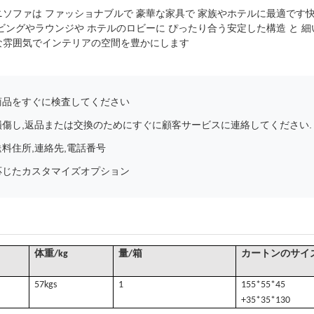
ソファは ファッショナブルで 豪華な家具で 家族やホテルに最適です
ングやラウンジや ホテルのロビーに ぴったり合う安定した構造 と 細い質感
な雰囲気でインテリアの空間を豊かにします
商品をすぐに検査してください
損傷し,返品または交換のためにすぐに顧客サービスに連絡してください.
料住所,連絡先,電話番号
応じたカスタマイズオプション
体重/kg
量/箱
カートンのサイズ
57k
gs
1
155*55*45
+35*35*130