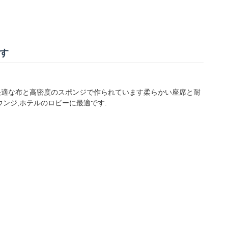
やす
 快適な布と高密度のスポンジで作られています柔らかい座席と耐
ウンジ,ホテルのロビーに最適です.