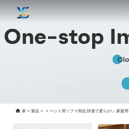
家
>
製品
>
>
ペット用ソファ用品,快適で柔らかい,家庭用