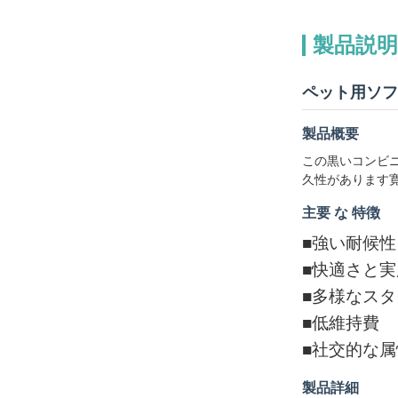
製品説明
ペット用ソフ
製品概要
この黒いコンビ
久性があります寛
主要 な 特徴
■
強い耐候性
■
快適さと実
■
多様なスタ
■
低維持費
■
社交的な属
製品詳細