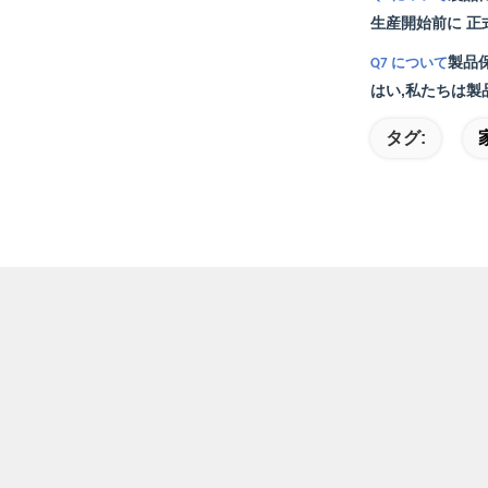
生産開始前に 正
製品
Q7 について
はい,私たちは製
タグ: