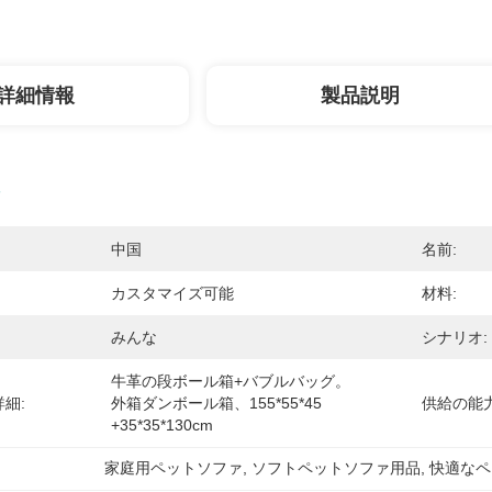
詳細情報
製品説明
中国
名前:
カスタマイズ可能
材料:
みんな
シナリオ:
牛革の段ボール箱+バブルバッグ。
細:
外箱ダンボール箱、155*55*45 
供給の能力
+35*35*130cm
家庭用ペットソファ
, 
ソフトペットソファ用品
, 
快適なペ