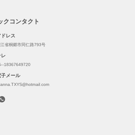
ックコンタクト
アドレス
江省桐郷市同仁路793号
テレ
6--18367649720
電子メール
ianna.TXYS@hotmail.com