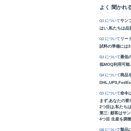
よく 聞かれる
サン
Q1 について
はい,私たちは品
リー
Q2 について
試料の準備には3~
最低
Q3 について
低MOQ利用可能
商品
Q4 について
DHL,UPS,F
命令
Q5 について
まず,あなたの
2つ目は,私たち
第三: 顧客はサ
4つ目 生産を調
製品
Q6 について