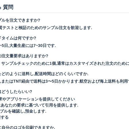
 質問
プルを注文できますか?
質テストと検証のためのサンプル注文を歓迎します.
ドタイムは何ですか?
5日,大量生産には7~30日です.
の注文量要求はありますか?
. サンプルチェックのために1個,通常はカスタマイズされた注文のために3
をどのように送料し,配送時間はどのくらいですか.
edEx,またはTNT経由で送料は3〜5日かかります.航空および海上送料も利用
はどうしたらいい?
要求やアプリケーションを提供してください
はあなたの要求に基づいて引用を提供します.
ンプルを確認し,預金します.
整する
に自分のロゴを印刷できますか.