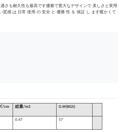
快適さも耐久性も最高です優雅で寛大なデザインで 美しさと実用
 は 日常 使用 の 安全 と 優雅 性 を 保証 し ます暖かくて
/cm
総量
/
m3
G
.W(KGS)
0.47
57