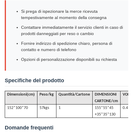
Si prega di ispezionare la merce ricevuta
tempestivamente al momento della consegna
Contattare immediatamente il servizio clienti in caso di
prodotti danneggiati per reso o cambio
Fornire indirizzo di spedizione chiaro, persona di
contatto e numero di telefono
Opzioni di personalizzazione disponibili su richiesta
Specifiche del prodotto
(
)
Dimensioni
cm
Peso/kg
Quantità/Cartone
DIMENSIONI
VOLU
CARTONE/cm
152*100*70
57k
gs
1
155*55*45
0.47
+35*35*130
Domande frequenti