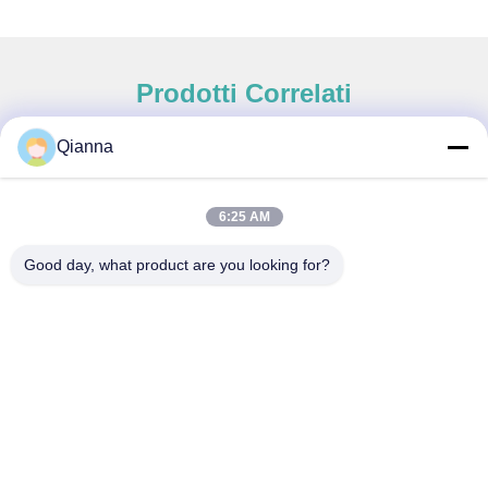
Prodotti Correlati
Qianna
Contatto rapido
6:25 AM
Indirizzo
Good day, what product are you looking for?
Via Tongren n. 793, città di Tongxiang, provincia di Zhejiang
tel
0086-18367649720
E-mail
Qianna.TXYS@hotmail.com