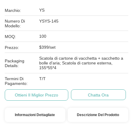
YS
Marchio:
Numero Di
YSYS-145
Modello:
100
MOQ:
$399/set
Prezzo:
Scatola di cartone di vacchetta + sacchetto a
Packaging
bolle d'aria; Scatola di cartone esterna,
Details:
155*55*4
Termini Di
T/T
Pagamento:
Ottieni Il Miglior Prezzo
Chatta Ora
Informazioni Dettagliate
Descrizione Del Prodotto