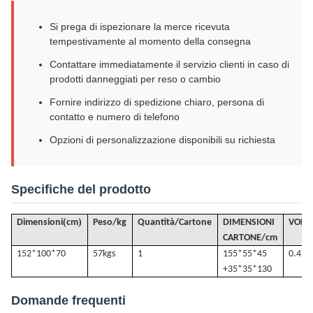
Si prega di ispezionare la merce ricevuta
tempestivamente al momento della consegna
Contattare immediatamente il servizio clienti in caso di
prodotti danneggiati per reso o cambio
Fornire indirizzo di spedizione chiaro, persona di
contatto e numero di telefono
Opzioni di personalizzazione disponibili su richiesta
Specifiche del prodotto
(
)
Dimensioni
cm
Peso/kg
Quantità/Cartone
DIMENSIONI
VOLU
CARTONE/cm
152*100*70
57k
gs
1
155*55*45
0.47
+35*35*130
Domande frequenti