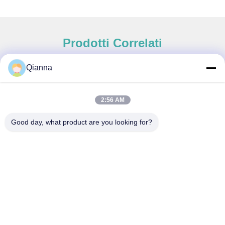
Prodotti Correlati
Qianna
Contatto rapido
2:56 AM
Indirizzo
Good day, what product are you looking for?
Via Tongren n. 793, città di Tongxiang, provincia di Zhejiang
tel
0086-18367649720
E-mail
Qianna.TXYS@hotmail.com