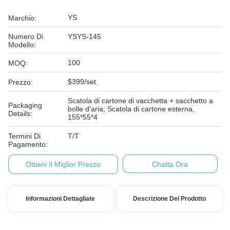
YS
Marchio:
Numero Di
YSYS-145
Modello:
100
MOQ:
$399/set
Prezzo:
Scatola di cartone di vacchetta + sacchetto a
Packaging
bolle d'aria; Scatola di cartone esterna,
Details:
155*55*4
Termini Di
T/T
Pagamento:
Ottieni Il Miglior Prezzo
Chatta Ora
Informazioni Dettagliate
Descrizione Del Prodotto