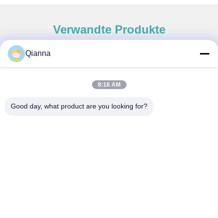
Verwandte Produkte
Qianna
Schneller Kontakt
8:16 AM
Adresse
Good day, what product are you looking for?
Nr. 793 Tongren Road, Stadt Tongxiang, Provinz Zhejiang
Telefone
0086-18367649720
E-Mail
Qianna.TXYS@hotmail.com