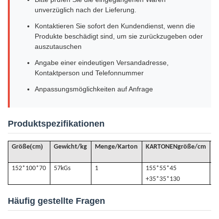
unverzüglich nach der Lieferung.
Kontaktieren Sie sofort den Kundendienst, wenn die
Produkte beschädigt sind, um sie zurückzugeben oder
auszutauschen
Angabe einer eindeutigen Versandadresse,
Kontaktperson und Telefonnummer
Anpassungsmöglichkeiten auf Anfrage
Produktspezifikationen
(
)
Größe
cm
Gewicht/kg
Menge/Karton
KARTONENgröße/cm
V
152*100*70
57k
Gs
1
155*55*45
0
+35*35*130
Häufig gestellte Fragen