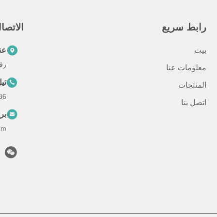
رابط سريع
الاتصا
بيت
عن
رقم 793 طريق تونغرين، مدين
معلومات عنا
تي
المنتجات
--18367649720
اتصل بنا
بر
om