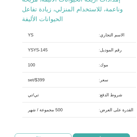
وناعمة، للاستخدام المنزلي، زيادة تفاعل
الحيوانات الأليفة
الاسم التجاري:
YS
رقم الموديل:
YSYS-145
موك:
100
سعر:
$399/set
شروط الدفع:
تي/تي
القدرة على العرض:
500 مجموعة / شهر