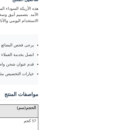
هذه الأريكة السوداء ال
الأمد. بتصميم أنيق وس
الاستخدام اليومي والأن
يرجى فحص البضائع ال
اتصل بخدمة العملاء فو
قدم عنوان شحن واضح
خيارات التخصيص متا
مواصفات المنتج
)
(
الحجم
سم
57 كجم