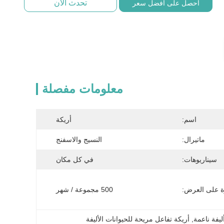
تحدث الآن
احصل على أفضل سعر
معلومات مفصلة
اسم:
أريكة
ماتيرال:
النسيج والاسفنج
سيناريوهات:
في كل مكان
ة على العرض:
500 مجموعة / شهر
ليفة ناعمة
, 
أريكة تفاعل مريحة للحيوانات الأليفة