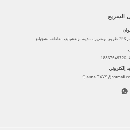
ل السريع
وان
ة تونغشيانغ، مقاطعة تشجيانغ
ل
86
يد إلكتروني
Qianna.TXYS@hotmail.c