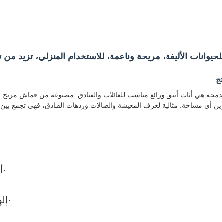
يوانات الأليفة، مريحة وناعمة، للاستخدام المنزلي، تزيد من تف
ج
مدمجة هي أثاث أنيق ورائع مناسب للعائلات والفنادق. مصنوعة من قماش مريح وإسف
 أي مساحة. مثالية لغرف المعيشة والصالات وردهات الفنادق، فهي تجمع بين ال
·
أ
·
إل