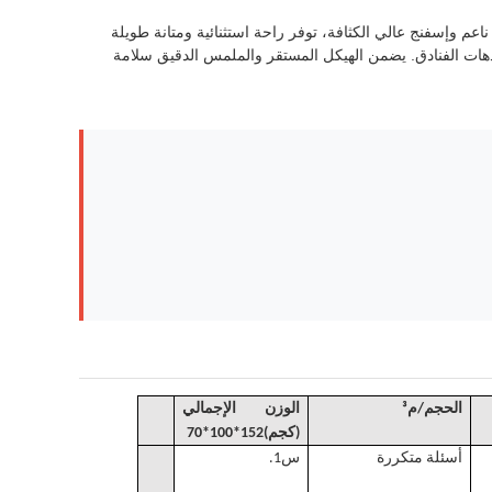
اعم وإسفنج عالي الكثافة، توفر راحة استثنائية ومتانة طويلة
دهات الفنادق. يضمن الهيكل المستقر والملمس الدقيق سلامة
الحجم
/
م³
الوزن الإجمالي
(كجم)
152*100*70
أسئلة متكررة
س1.