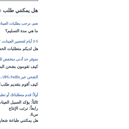
هل يمكنني طلب ع
نعم، نرحب بطلبات العينات 
ما هي مدة التسليم؟
3-5 أيام لتحضير العينات، 7-30 يوم عمل للإنتاج الضخم.
هل لديكم متطلبات الحد
متوفر حد أدنى منخفض للطلب. قطعة و
كيف تقومون بشحن البضا
الشحن عبر DHL، UPS، FedEx، أو TNT يستغرق 3-5 أيام. تتوفر أيضًا خيارات الشحن الجوي والبحري.
كيف أقوم بتقديم طلب؟
أولاً: قدم متطلباتك أو تطب
ثالثاً: يؤكد العميل العين
رابعاً: نرتب الإنتاج
س6.
هل يمكنني طباعة شعار