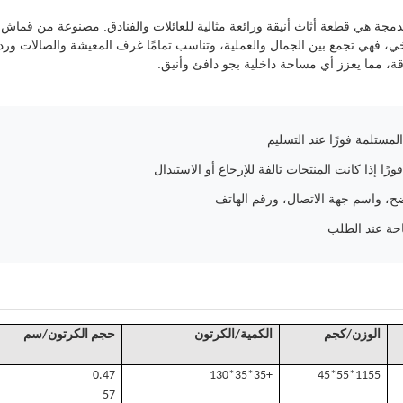
مدمجة هي قطعة أثاث أنيقة ورائعة مثالية للعائلات والفنادق. مصنوعة من قماش ن
خي، فهي تجمع بين الجمال والعملية، وتناسب تمامًا غرف المعيشة والصالات ور
اقة، مما يعزز أي مساحة داخلية بجو دافئ وأنيق.
مستلمة فورًا عند التسليم
رًا إذا كانت المنتجات تالفة للإرجاع أو الاستبدال
، واسم جهة الاتصال، ورقم الهاتف
حة عند الطلب
الوزن/كجم
الكمية/الكرتون
حجم الكرتون/سم
0.47
+35*35*130
1
155*55*45
57