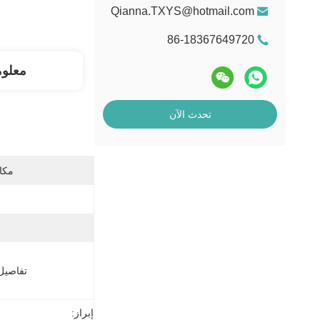
Qianna.TXYS@hotmail.com
86-18367649720
معلو
تحدث الآن
مكان
تفاصيل 
إبراز: